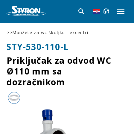
>>Manžete za wc školjku i excentri
STY-530-110-L
Priključak za odvod WC
Ø110 mm sa
dozračnikom