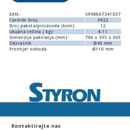
EAN:
5998607341037
Carinski broj:
3922
Broj paketa/proizvoda (kom):
12
Ukupna težina ( kg):
6.11
Dimenzija pakiranja (mm):
790 x 395 x 305
Odzračnik
Ø40 mm
Promijer odvoda
Ø110 mm
Kontaktirajte nas