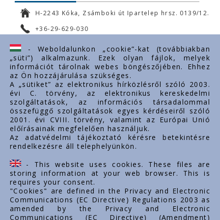
H-2243 Kóka, Zsámboki út Ipartelep hrsz. 0139/12.
+36-29-629-030
ertekesites@styron.hu
- Weboldalunkon „cookie”-kat (továbbiakban
„süti”) alkalmazunk. Ezek olyan fájlok, melyek
export@styron.hu
információt tárolnak webes böngészőjében. Ehhez
az Ön hozzájárulása szükséges.
www.styron.hu
A „sütiket” az elektronikus hírközlésről szóló 2003.
évi C. törvény, az elektronikus kereskedelmi
szolgáltatások, az információs társadalommal
összefüggő szolgáltatások egyes kérdéseiről szóló
Važni linkovi
2001. évi CVIII. törvény, valamint az Európai Unió
előírásainak megfelelően használjuk.
O nama
Az adatvédelmi tájékoztató kérésre betekintésre
rendelkezésre áll telephelyünkön.
Dokumenti
Kontakt
- This website uses cookies. These files are
Karijera
storing information at your web browser. This is
requires your consent.
"Cookies" are defined in the Privacy and Electronic
Communications (EC Directive) Regulations 2003 as
amended by the Privacy and Electronic
Communications (EC Directive) (Amendment)