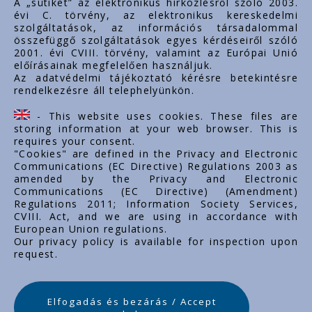
A „sütiket” az elektronikus hírközlésről szóló 2003.
évi C. törvény, az elektronikus kereskedelmi
szolgáltatások, az információs társadalommal
összefüggő szolgáltatások egyes kérdéseiről szóló
Važni linkovi
2001. évi CVIII. törvény, valamint az Európai Unió
előírásainak megfelelően használjuk.
O nama
Az adatvédelmi tájékoztató kérésre betekintésre
rendelkezésre áll telephelyünkön.
Dokumenti
Kontakt
- This website uses cookies. These files are
Karijera
storing information at your web browser. This is
requires your consent.
"Cookies" are defined in the Privacy and Electronic
Communications (EC Directive) Regulations 2003 as
amended by the Privacy and Electronic
Communications (EC Directive) (Amendment)
Regulations 2011; Information Society Services,
CVIII. Act, and we are using in accordance with
European Union regulations.
Our privacy policy is available for inspection upon
request.
Elfogadás és bezárás / Accept