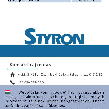
Promijer odvoda
Ø32 mm
Kontaktirajte nas
H-2243 Kóka, Zsámboki út Ipartelep hrsz. 0139/12.
+36-29-629-030
ertekesites@styron.hu
- Weboldalunkon „cookie”-kat (továbbiakban
„süti”) alkalmazunk. Ezek olyan fájlok, melyek
export@styron.hu
információt tárolnak webes böngészőjében. Ehhez
az Ön hozzájárulása szükséges.
www.styron.hu