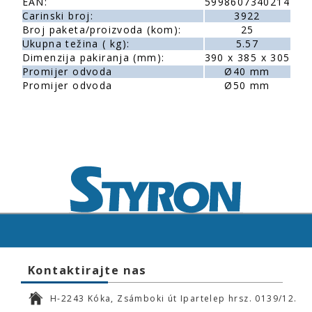
EAN:
5998607340214
Carinski broj:
3922
Broj paketa/proizvoda (kom):
25
Ukupna težina ( kg):
5.57
Dimenzija pakiranja (mm):
390 x 385 x 305
Promijer odvoda
Ø40 mm
Promijer odvoda
Ø50 mm
Kontaktirajte nas
H-2243 Kóka, Zsámboki út Ipartelep hrsz. 0139/12.