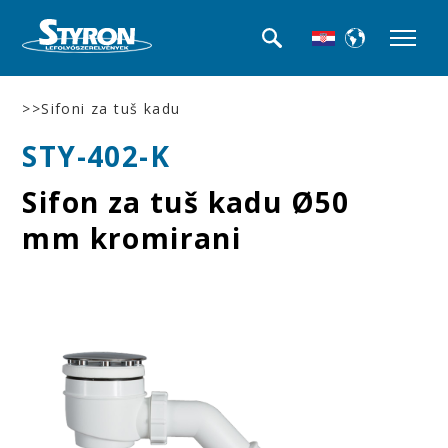
>>Sifoni za tuš kadu
STY-402-K
Sifon za tuš kadu Ø50
mm kromirani