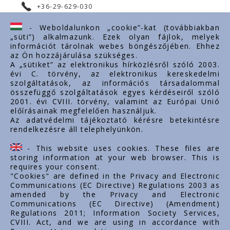
+36-29-629-030
ertekesites@styron.hu
- Weboldalunkon „cookie”-kat (továbbiakban
„süti”) alkalmazunk. Ezek olyan fájlok, melyek
export@styron.hu
információt tárolnak webes böngészőjében. Ehhez
az Ön hozzájárulása szükséges.
www.styron.hu
A „sütiket” az elektronikus hírközlésről szóló 2003.
évi C. törvény, az elektronikus kereskedelmi
szolgáltatások, az információs társadalommal
összefüggő szolgáltatások egyes kérdéseiről szóló
Važni linkovi
2001. évi CVIII. törvény, valamint az Európai Unió
előírásainak megfelelően használjuk.
O nama
Az adatvédelmi tájékoztató kérésre betekintésre
rendelkezésre áll telephelyünkön.
Dokumenti
Kontakt
- This website uses cookies. These files are
Karijera
storing information at your web browser. This is
requires your consent.
"Cookies" are defined in the Privacy and Electronic
Communications (EC Directive) Regulations 2003 as
amended by the Privacy and Electronic
Communications (EC Directive) (Amendment)
Regulations 2011; Information Society Services,
CVIII. Act, and we are using in accordance with