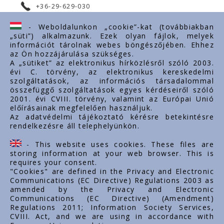
+36-29-629-030
ertekesites@styron.hu
- Weboldalunkon „cookie”-kat (továbbiakban
„süti”) alkalmazunk. Ezek olyan fájlok, melyek
export@styron.hu
információt tárolnak webes böngészőjében. Ehhez
az Ön hozzájárulása szükséges.
www.styron.hu
A „sütiket” az elektronikus hírközlésről szóló 2003.
évi C. törvény, az elektronikus kereskedelmi
szolgáltatások, az információs társadalommal
összefüggő szolgáltatások egyes kérdéseiről szóló
Važni linkovi
2001. évi CVIII. törvény, valamint az Európai Unió
előírásainak megfelelően használjuk.
O nama
Az adatvédelmi tájékoztató kérésre betekintésre
rendelkezésre áll telephelyünkön.
Dokumenti
Kontakt
- This website uses cookies. These files are
Karijera
storing information at your web browser. This is
requires your consent.
"Cookies" are defined in the Privacy and Electronic
Communications (EC Directive) Regulations 2003 as
amended by the Privacy and Electronic
Communications (EC Directive) (Amendment)
Regulations 2011; Information Society Services,
CVIII. Act, and we are using in accordance with