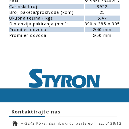
EAN:
5998607340207
Carinski broj:
3922
Broj paketa/proizvoda (kom):
25
Ukupna težina ( kg):
5.47
Dimenzija pakiranja (mm):
390 x 385 x 305
Promijer odvoda
Ø40 mm
Promijer odvoda
Ø50 mm
Kontaktirajte nas
H-2243 Kóka, Zsámboki út Ipartelep hrsz. 0139/12.