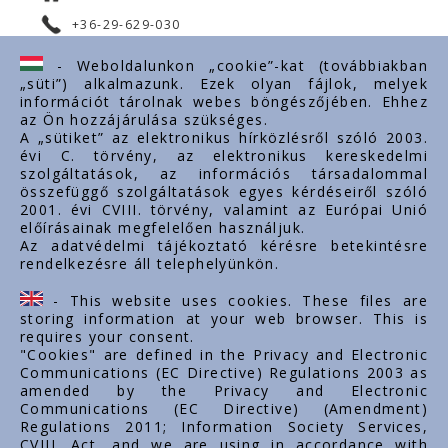
+36-29-629-030
ertekesites@styron.hu
- Weboldalunkon „cookie”-kat (továbbiakban
„süti”) alkalmazunk. Ezek olyan fájlok, melyek
export@styron.hu
információt tárolnak webes böngészőjében. Ehhez
az Ön hozzájárulása szükséges.
www.styron.hu
A „sütiket” az elektronikus hírközlésről szóló 2003.
évi C. törvény, az elektronikus kereskedelmi
szolgáltatások, az információs társadalommal
összefüggő szolgáltatások egyes kérdéseiről szóló
Važni linkovi
2001. évi CVIII. törvény, valamint az Európai Unió
előírásainak megfelelően használjuk.
O nama
Az adatvédelmi tájékoztató kérésre betekintésre
rendelkezésre áll telephelyünkön.
Dokumenti
Kontakt
- This website uses cookies. These files are
Karijera
storing information at your web browser. This is
requires your consent.
"Cookies" are defined in the Privacy and Electronic
Communications (EC Directive) Regulations 2003 as
amended by the Privacy and Electronic
Communications (EC Directive) (Amendment)
Regulations 2011; Information Society Services,
CVIII. Act, and we are using in accordance with