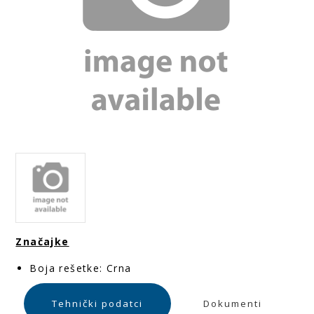
Značajke
Boja rešetke: Crna
Tehnički podatci
Dokumenti