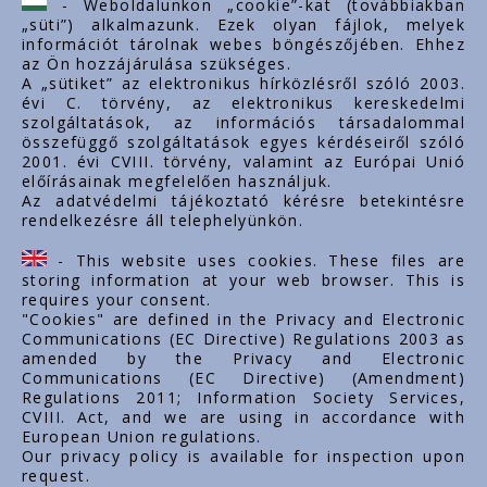
- Weboldalunkon „cookie”-kat (továbbiakban
„süti”) alkalmazunk. Ezek olyan fájlok, melyek
export@styron.hu
információt tárolnak webes böngészőjében. Ehhez
az Ön hozzájárulása szükséges.
www.styron.hu
A „sütiket” az elektronikus hírközlésről szóló 2003.
évi C. törvény, az elektronikus kereskedelmi
szolgáltatások, az információs társadalommal
összefüggő szolgáltatások egyes kérdéseiről szóló
Važni linkovi
2001. évi CVIII. törvény, valamint az Európai Unió
előírásainak megfelelően használjuk.
O nama
Az adatvédelmi tájékoztató kérésre betekintésre
rendelkezésre áll telephelyünkön.
Dokumenti
Kontakt
- This website uses cookies. These files are
Karijera
storing information at your web browser. This is
requires your consent.
"Cookies" are defined in the Privacy and Electronic
Communications (EC Directive) Regulations 2003 as
amended by the Privacy and Electronic
Communications (EC Directive) (Amendment)
Regulations 2011; Information Society Services,
CVIII. Act, and we are using in accordance with
European Union regulations.
Our privacy policy is available for inspection upon
request.