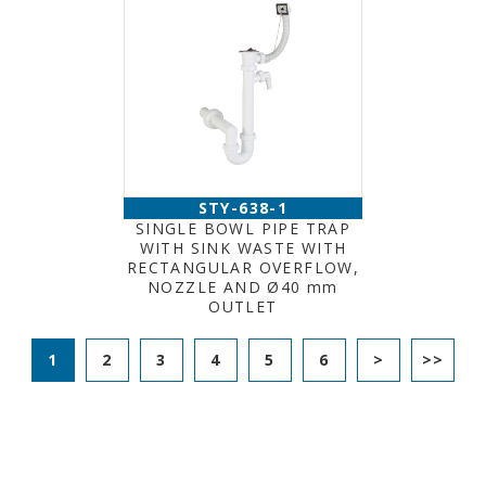
STY-638-1
SINGLE BOWL PIPE TRAP
WITH SINK WASTE WITH
RECTANGULAR OVERFLOW,
NOZZLE AND Ø40 mm
OUTLET
1
2
3
4
5
6
>
>>