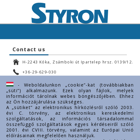
Contact us
H-2243 Kóka, Zsámboki út Ipartelep hrsz. 0139/12.
+36-29-629-030
ertekesites@styron.hu
- Weboldalunkon „cookie”-kat (továbbiakban
„süti”) alkalmazunk. Ezek olyan fájlok, melyek
export@styron.hu
információt tárolnak webes böngészőjében. Ehhez
az Ön hozzájárulása szükséges.
www.styron.hu
A „sütiket” az elektronikus hírközlésről szóló 2003.
évi C. törvény, az elektronikus kereskedelmi
szolgáltatások, az információs társadalommal
összefüggő szolgáltatások egyes kérdéseiről szóló
Important links
2001. évi CVIII. törvény, valamint az Európai Unió
előírásainak megfelelően használjuk.
About us