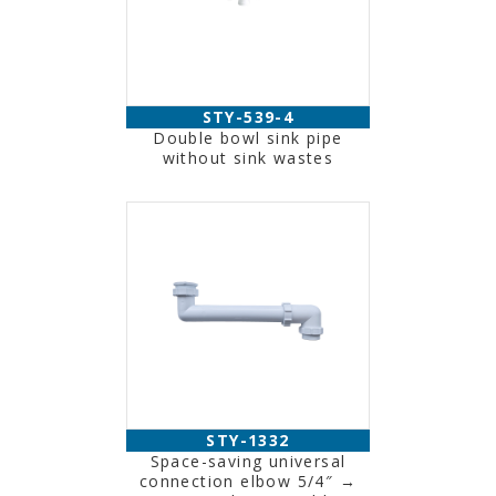
STY-539-4
Double bowl sink pipe
without sink wastes
STY-1332
Space-saving universal
connection elbow 5/4″ →