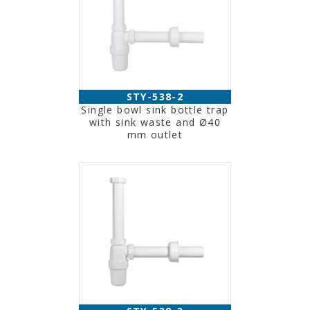
STY-538-2
Single bowl sink bottle trap
with sink waste and Ø40
mm outlet