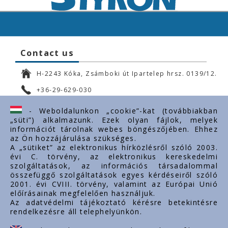
Contact us
H-2243 Kóka, Zsámboki út Ipartelep hrsz. 0139/12.
+36-29-629-030
ertekesites@styron.hu
- Weboldalunkon „cookie”-kat (továbbiakban
„süti”) alkalmazunk. Ezek olyan fájlok, melyek
export@styron.hu
információt tárolnak webes böngészőjében. Ehhez
az Ön hozzájárulása szükséges.
www.styron.hu
A „sütiket” az elektronikus hírközlésről szóló 2003.
évi C. törvény, az elektronikus kereskedelmi
szolgáltatások, az információs társadalommal
összefüggő szolgáltatások egyes kérdéseiről szóló
Important links
2001. évi CVIII. törvény, valamint az Európai Unió
előírásainak megfelelően használjuk.
About us
Az adatvédelmi tájékoztató kérésre betekintésre
rendelkezésre áll telephelyünkön.
Documents
Contacts