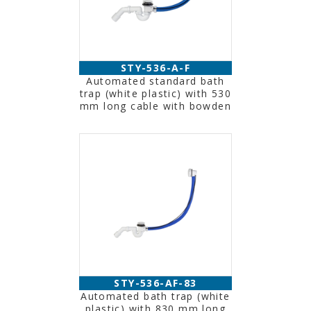
STY-536-A-F
Automated standard bath
trap (white plastic) with 530
mm long cable with bowden
STY-536-AF-83
Automated bath trap (white
plastic) with 830 mm long