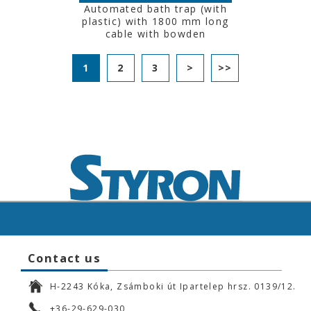
Automated bath trap (with
plastic) with 1800 mm long
cable with bowden
1
2
3
>
>>
Contact us
H-2243 Kóka, Zsámboki út Ipartelep hrsz. 0139/12.
+36-29-629-030