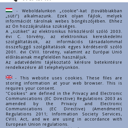
ertekesites@styron.hu
- Weboldalunkon „cookie”-kat (továbbiakban
„süti”) alkalmazunk. Ezek olyan fájlok, melyek
export@styron.hu
információt tárolnak webes böngészőjében. Ehhez
az Ön hozzájárulása szükséges.
www.styron.hu
A „sütiket” az elektronikus hírközlésről szóló 2003.
évi C. törvény, az elektronikus kereskedelmi
szolgáltatások, az információs társadalommal
összefüggő szolgáltatások egyes kérdéseiről szóló
Important links
2001. évi CVIII. törvény, valamint az Európai Unió
előírásainak megfelelően használjuk.
About us
Az adatvédelmi tájékoztató kérésre betekintésre
rendelkezésre áll telephelyünkön.
Documents
Contacts
- This website uses cookies. These files are
Career
storing information at your web browser. This is
requires your consent.
"Cookies" are defined in the Privacy and Electronic
Communications (EC Directive) Regulations 2003 as
amended by the Privacy and Electronic
Communications (EC Directive) (Amendment)
Regulations 2011; Information Society Services,
CVIII. Act, and we are using in accordance with
European Union regulations.