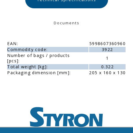
Documents
EAN:
5998607360960
Commodity code:
3922
Number of bags / products
1
[pcs]:
Total weight [kg]:
0.322
Packaging dimension [mm]:
205 x 160 x 130