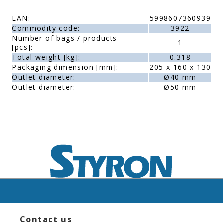
EAN:
5998607360939
Commodity code:
3922
Number of bags / products
1
[pcs]:
Total weight [kg]:
0.318
Packaging dimension [mm]:
205 x 160 x 130
Outlet diameter:
Ø40 mm
Outlet diameter:
Ø50 mm
Contact us