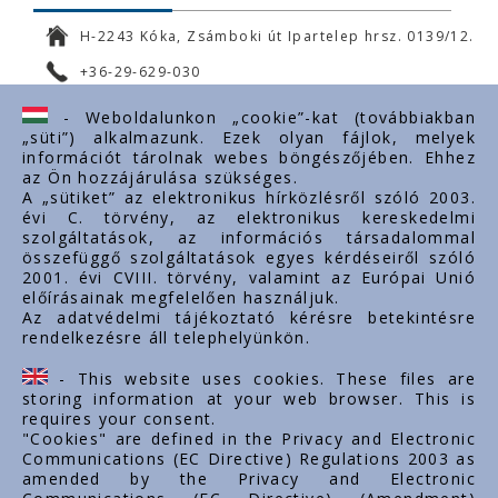
H-2243 Kóka, Zsámboki út Ipartelep hrsz. 0139/12.
+36-29-629-030
ertekesites@styron.hu
- Weboldalunkon „cookie”-kat (továbbiakban
„süti”) alkalmazunk. Ezek olyan fájlok, melyek
export@styron.hu
információt tárolnak webes böngészőjében. Ehhez
az Ön hozzájárulása szükséges.
www.styron.hu
A „sütiket” az elektronikus hírközlésről szóló 2003.
évi C. törvény, az elektronikus kereskedelmi
szolgáltatások, az információs társadalommal
összefüggő szolgáltatások egyes kérdéseiről szóló
Important links
2001. évi CVIII. törvény, valamint az Európai Unió
előírásainak megfelelően használjuk.
About us
Az adatvédelmi tájékoztató kérésre betekintésre
rendelkezésre áll telephelyünkön.
Documents
Contacts
- This website uses cookies. These files are
Career
storing information at your web browser. This is
requires your consent.
"Cookies" are defined in the Privacy and Electronic
Communications (EC Directive) Regulations 2003 as
amended by the Privacy and Electronic