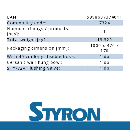
EAN:
5998607374011
Commodity code:
7324
Number of bags / products
1
[pcs]:
Total weight [kg]:
13.329
1000 x 470 x
Packaging dimension [mm]:
170
With 40 cm long flexible hose:
1 db
Cersanit wall-hung bowl:
1 db
STY-724 Flushing valve:
1 db