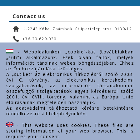
Contact us
H-2243 Kóka, Zsámboki út Ipartelep hrsz. 0139/12.
+36-29-629-030
ertekesites@styron.hu
- Weboldalunkon „cookie”-kat (továbbiakban
„süti”) alkalmazunk. Ezek olyan fájlok, melyek
export@styron.hu
információt tárolnak webes böngészőjében. Ehhez
az Ön hozzájárulása szükséges.
www.styron.hu
A „sütiket” az elektronikus hírközlésről szóló 2003.
évi C. törvény, az elektronikus kereskedelmi
szolgáltatások, az információs társadalommal
összefüggő szolgáltatások egyes kérdéseiről szóló
Important links
2001. évi CVIII. törvény, valamint az Európai Unió
előírásainak megfelelően használjuk.
About us
Az adatvédelmi tájékoztató kérésre betekintésre
rendelkezésre áll telephelyünkön.
Documents
Contacts
- This website uses cookies. These files are
Career
storing information at your web browser. This is
requires your consent.