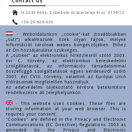
Contact us
H-2243 Kóka, Zsámboki út Ipartelep hrsz. 0139/12.
+36-29-629-030
ertekesites@styron.hu
- Weboldalunkon „cookie”-kat (továbbiakban
„süti”) alkalmazunk. Ezek olyan fájlok, melyek
export@styron.hu
információt tárolnak webes böngészőjében. Ehhez
az Ön hozzájárulása szükséges.
www.styron.hu
A „sütiket” az elektronikus hírközlésről szóló 2003.
évi C. törvény, az elektronikus kereskedelmi
szolgáltatások, az információs társadalommal
összefüggő szolgáltatások egyes kérdéseiről szóló
Important links
2001. évi CVIII. törvény, valamint az Európai Unió
előírásainak megfelelően használjuk.
About us
Az adatvédelmi tájékoztató kérésre betekintésre
rendelkezésre áll telephelyünkön.
Documents
Contacts
- This website uses cookies. These files are
Career
storing information at your web browser. This is
requires your consent.
"Cookies" are defined in the Privacy and Electronic
Communications (EC Directive) Regulations 2003 as
amended by the Privacy and Electronic