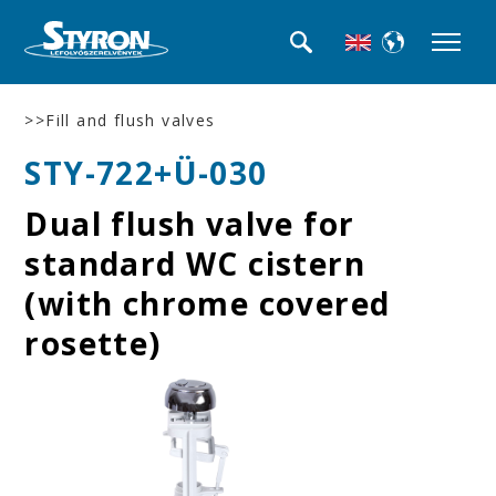
>>Fill and flush valves
STY-722+Ü-030
Dual flush valve for
standard WC cistern
(with chrome covered
rosette)