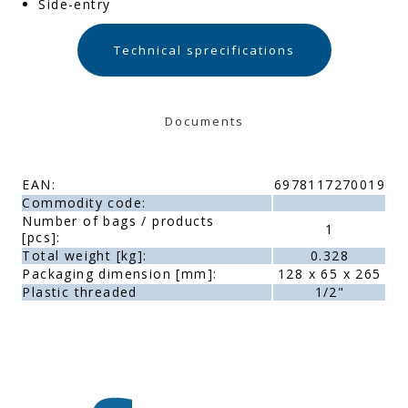
Side-entry
Technical sprecifications
Documents
EAN:
6978117270019
Commodity code:
Number of bags / products
1
[pcs]:
Total weight [kg]:
0.328
Packaging dimension [mm]:
128 x 65 x 265
Plastic threaded
1/2"