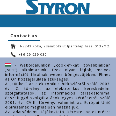
Contact us
H-2243 Kóka, Zsámboki út Ipartelep hrsz. 0139/12.
+36-29-629-030
ertekesites@styron.hu
- Weboldalunkon „cookie”-kat (továbbiakban
„süti”) alkalmazunk. Ezek olyan fájlok, melyek
export@styron.hu
információt tárolnak webes böngészőjében. Ehhez
az Ön hozzájárulása szükséges.
www.styron.hu
A „sütiket” az elektronikus hírközlésről szóló 2003.
évi C. törvény, az elektronikus kereskedelmi
szolgáltatások, az információs társadalommal
összefüggő szolgáltatások egyes kérdéseiről szóló
Important links
2001. évi CVIII. törvény, valamint az Európai Unió
előírásainak megfelelően használjuk.
About us
Az adatvédelmi tájékoztató kérésre betekintésre