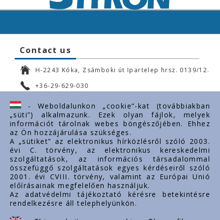
Contact us
H-2243 Kóka, Zsámboki út Ipartelep hrsz. 0139/12.
+36-29-629-030
ertekesites@styron.hu
- Weboldalunkon „cookie”-kat (továbbiakban
„süti”) alkalmazunk. Ezek olyan fájlok, melyek
export@styron.hu
információt tárolnak webes böngészőjében. Ehhez
az Ön hozzájárulása szükséges.
www.styron.hu
A „sütiket” az elektronikus hírközlésről szóló 2003.
évi C. törvény, az elektronikus kereskedelmi
szolgáltatások, az információs társadalommal
összefüggő szolgáltatások egyes kérdéseiről szóló
Important links
2001. évi CVIII. törvény, valamint az Európai Unió
előírásainak megfelelően használjuk.
About us
Az adatvédelmi tájékoztató kérésre betekintésre
rendelkezésre áll telephelyünkön.
Documents
Contacts