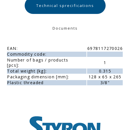
Technical sprecifications
Documents
EAN:
6978117270026
Commodity code:
Number of bags / products
1
[pcs]:
Total weight [kg]:
0.315
Packaging dimension [mm]:
128 x 65 x 265
Plastic threaded
3/8"