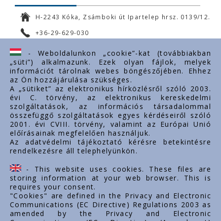
H-2243 Kóka, Zsámboki út Ipartelep hrsz. 0139/12.
+36-29-629-030
ertekesites@styron.hu
- Weboldalunkon „cookie”-kat (továbbiakban
„süti”) alkalmazunk. Ezek olyan fájlok, melyek
export@styron.hu
információt tárolnak webes böngészőjében. Ehhez
az Ön hozzájárulása szükséges.
www.styron.hu
A „sütiket” az elektronikus hírközlésről szóló 2003.
évi C. törvény, az elektronikus kereskedelmi
szolgáltatások, az információs társadalommal
összefüggő szolgáltatások egyes kérdéseiről szóló
Important links
2001. évi CVIII. törvény, valamint az Európai Unió
előírásainak megfelelően használjuk.
About us
Az adatvédelmi tájékoztató kérésre betekintésre
rendelkezésre áll telephelyünkön.
Documents
Contacts
- This website uses cookies. These files are
Career
storing information at your web browser. This is
requires your consent.
"Cookies" are defined in the Privacy and Electronic
Communications (EC Directive) Regulations 2003 as
amended by the Privacy and Electronic