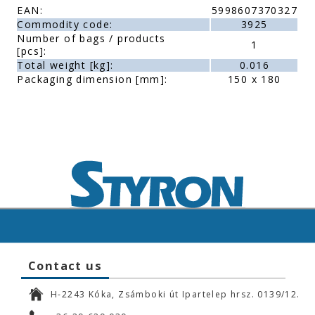
EAN:
5998607370327
Commodity code:
3925
Number of bags / products
1
[pcs]:
Total weight [kg]:
0.016
Packaging dimension [mm]:
150 x 180
Contact us
H-2243 Kóka, Zsámboki út Ipartelep hrsz. 0139/12.