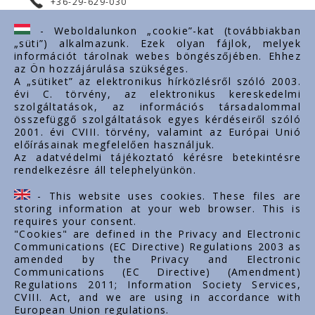
+36-29-629-030
ertekesites@styron.hu
- Weboldalunkon „cookie”-kat (továbbiakban
„süti”) alkalmazunk. Ezek olyan fájlok, melyek
export@styron.hu
információt tárolnak webes böngészőjében. Ehhez
az Ön hozzájárulása szükséges.
www.styron.hu
A „sütiket” az elektronikus hírközlésről szóló 2003.
évi C. törvény, az elektronikus kereskedelmi
szolgáltatások, az információs társadalommal
összefüggő szolgáltatások egyes kérdéseiről szóló
Important links
2001. évi CVIII. törvény, valamint az Európai Unió
előírásainak megfelelően használjuk.
About us
Az adatvédelmi tájékoztató kérésre betekintésre
rendelkezésre áll telephelyünkön.
Documents
Contacts
- This website uses cookies. These files are
Career
storing information at your web browser. This is
requires your consent.
"Cookies" are defined in the Privacy and Electronic
Communications (EC Directive) Regulations 2003 as
amended by the Privacy and Electronic
Communications (EC Directive) (Amendment)
Regulations 2011; Information Society Services,
CVIII. Act, and we are using in accordance with
European Union regulations.