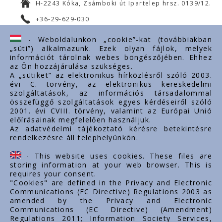
H-2243 Kóka, Zsámboki út Ipartelep hrsz. 0139/12.
+36-29-629-030
ertekesites@styron.hu
- Weboldalunkon „cookie”-kat (továbbiakban
„süti”) alkalmazunk. Ezek olyan fájlok, melyek
export@styron.hu
információt tárolnak webes böngészőjében. Ehhez
az Ön hozzájárulása szükséges.
www.styron.hu
A „sütiket” az elektronikus hírközlésről szóló 2003.
évi C. törvény, az elektronikus kereskedelmi
szolgáltatások, az információs társadalommal
összefüggő szolgáltatások egyes kérdéseiről szóló
Important links
2001. évi CVIII. törvény, valamint az Európai Unió
előírásainak megfelelően használjuk.
About us
Az adatvédelmi tájékoztató kérésre betekintésre
rendelkezésre áll telephelyünkön.
Documents
Contacts
- This website uses cookies. These files are
Career
storing information at your web browser. This is
requires your consent.
"Cookies" are defined in the Privacy and Electronic
Communications (EC Directive) Regulations 2003 as
amended by the Privacy and Electronic
Communications (EC Directive) (Amendment)
Regulations 2011; Information Society Services,