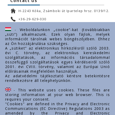
Contact us
H-2243 Kóka, Zsámboki út Ipartelep hrsz. 0139/12.
+36-29-629-030
ertekesites@styron.hu
- Weboldalunkon „cookie”-kat (továbbiakban
„süti”) alkalmazunk. Ezek olyan fájlok, melyek
export@styron.hu
információt tárolnak webes böngészőjében. Ehhez
az Ön hozzájárulása szükséges.
www.styron.hu
A „sütiket” az elektronikus hírközlésről szóló 2003.
évi C. törvény, az elektronikus kereskedelmi
szolgáltatások, az információs társadalommal
összefüggő szolgáltatások egyes kérdéseiről szóló
Important links
2001. évi CVIII. törvény, valamint az Európai Unió
előírásainak megfelelően használjuk.
About us
Az adatvédelmi tájékoztató kérésre betekintésre
rendelkezésre áll telephelyünkön.
Documents
Contacts
- This website uses cookies. These files are
Career
storing information at your web browser. This is
requires your consent.
"Cookies" are defined in the Privacy and Electronic
Communications (EC Directive) Regulations 2003 as
amended by the Privacy and Electronic