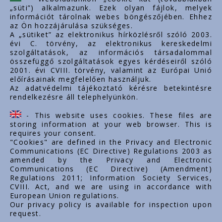
„süti”) alkalmazunk. Ezek olyan fájlok, melyek
export@styron.hu
információt tárolnak webes böngészőjében. Ehhez
az Ön hozzájárulása szükséges.
www.styron.hu
A „sütiket” az elektronikus hírközlésről szóló 2003.
évi C. törvény, az elektronikus kereskedelmi
szolgáltatások, az információs társadalommal
összefüggő szolgáltatások egyes kérdéseiről szóló
Important links
2001. évi CVIII. törvény, valamint az Európai Unió
előírásainak megfelelően használjuk.
About us
Az adatvédelmi tájékoztató kérésre betekintésre
rendelkezésre áll telephelyünkön.
Documents
Contacts
- This website uses cookies. These files are
Career
storing information at your web browser. This is
requires your consent.
"Cookies" are defined in the Privacy and Electronic
Communications (EC Directive) Regulations 2003 as
amended by the Privacy and Electronic
Communications (EC Directive) (Amendment)
Regulations 2011; Information Society Services,
CVIII. Act, and we are using in accordance with
European Union regulations.
Our privacy policy is available for inspection upon
request.