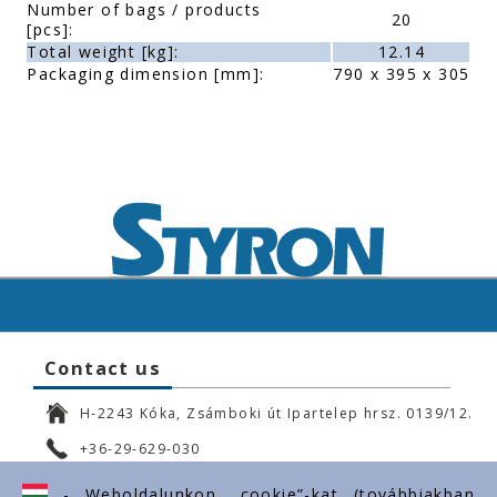
Number of bags / products
20
[pcs]:
Total weight [kg]:
12.14
Packaging dimension [mm]:
790 x 395 x 305
Contact us
H-2243 Kóka, Zsámboki út Ipartelep hrsz. 0139/12.
+36-29-629-030
ertekesites@styron.hu
- Weboldalunkon „cookie”-kat (továbbiakban