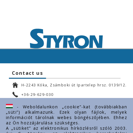
Contact us
H-2243 Kóka, Zsámboki út Ipartelep hrsz. 0139/12.
+36-29-629-030
ertekesites@styron.hu
- Weboldalunkon „cookie”-kat (továbbiakban
„süti”) alkalmazunk. Ezek olyan fájlok, melyek
export@styron.hu
információt tárolnak webes böngészőjében. Ehhez
az Ön hozzájárulása szükséges.
www.styron.hu
A „sütiket” az elektronikus hírközlésről szóló 2003.