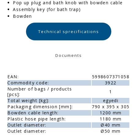
Pop up plug and bath knob with bowden cable
Assembly key (for bath trap)
Bowden
Technical sprecifications
Documents
EAN:
5998607371058
Commodity code:
3922
Number of bags / products
1
[pcs]:
Total weight [kg]:
egyedi
Packaging dimension [mm]:
790 x 395 x 305
Bowden cable length:
1200 mm
Plastic hose pipe length:
1180 mm
Outlet diameter:
Ø40 mm
Outlet diameter:
Ø50 mm