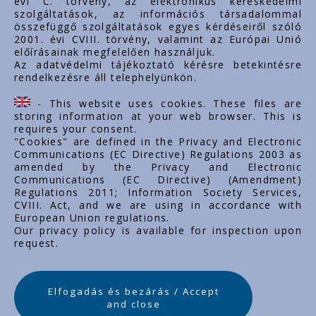
évi C. törvény, az elektronikus kereskedelmi
szolgáltatások, az információs társadalommal
összefüggő szolgáltatások egyes kérdéseiről szóló
Important links
2001. évi CVIII. törvény, valamint az Európai Unió
előírásainak megfelelően használjuk.
About us
Az adatvédelmi tájékoztató kérésre betekintésre
rendelkezésre áll telephelyünkön.
Documents
Contacts
- This website uses cookies. These files are
Career
storing information at your web browser. This is
requires your consent.
"Cookies" are defined in the Privacy and Electronic
Communications (EC Directive) Regulations 2003 as
amended by the Privacy and Electronic
Communications (EC Directive) (Amendment)
Regulations 2011; Information Society Services,
CVIII. Act, and we are using in accordance with
European Union regulations.
Our privacy policy is available for inspection upon
request.
Elfogadás és bezárás / Accept
and close