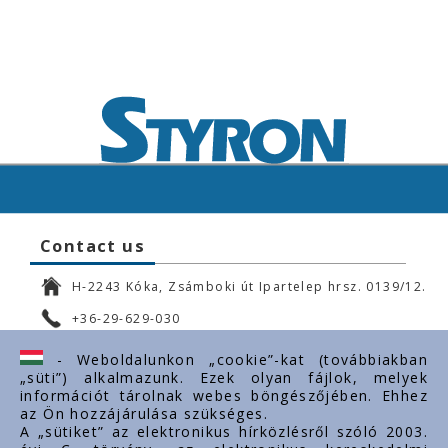
Contact us
H-2243 Kóka, Zsámboki út Ipartelep hrsz. 0139/12.
+36-29-629-030
ertekesites@styron.hu
- Weboldalunkon „cookie”-kat (továbbiakban
„süti”) alkalmazunk. Ezek olyan fájlok, melyek
export@styron.hu
információt tárolnak webes böngészőjében. Ehhez
az Ön hozzájárulása szükséges.
www.styron.hu
A „sütiket” az elektronikus hírközlésről szóló 2003.