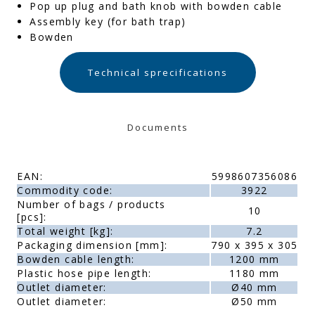
Pop up plug and bath knob with bowden cable
Assembly key (for bath trap)
Bowden
Technical sprecifications
Documents
EAN:
5998607356086
Commodity code:
3922
Number of bags / products
10
[pcs]:
Total weight [kg]:
7.2
Packaging dimension [mm]:
790 x 395 x 305
Bowden cable length:
1200 mm
Plastic hose pipe length:
1180 mm
Outlet diameter:
Ø40 mm
Outlet diameter:
Ø50 mm