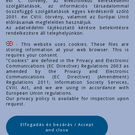
évi C. törvény, az elektronikus kereskedelmi
szolgáltatások, az információs társadalommal
összefüggő szolgáltatások egyes kérdéseiről szóló
Important links
2001. évi CVIII. törvény, valamint az Európai Unió
előírásainak megfelelően használjuk.
About us
Az adatvédelmi tájékoztató kérésre betekintésre
rendelkezésre áll telephelyünkön.
Documents
Contacts
- This website uses cookies. These files are
Career
storing information at your web browser. This is
requires your consent.
"Cookies" are defined in the Privacy and Electronic
Communications (EC Directive) Regulations 2003 as
amended by the Privacy and Electronic
Communications (EC Directive) (Amendment)
Regulations 2011; Information Society Services,
CVIII. Act, and we are using in accordance with
European Union regulations.
Our privacy policy is available for inspection upon
request.
Elfogadás és bezárás / Accept
and close