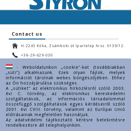
Contact us
H-2243 Kóka, Zsámboki út Ipartelep hrsz. 0139/12.
+36-29-629-030
ertekesites@styron.hu
- Weboldalunkon „cookie”-kat (továbbiakban
„süti”) alkalmazunk. Ezek olyan fájlok, melyek
export@styron.hu
információt tárolnak webes böngészőjében. Ehhez
az Ön hozzájárulása szükséges.
www.styron.hu
A „sütiket” az elektronikus hírközlésről szóló 2003.
évi C. törvény, az elektronikus kereskedelmi
szolgáltatások, az információs társadalommal
összefüggő szolgáltatások egyes kérdéseiről szóló
Important links
2001. évi CVIII. törvény, valamint az Európai Unió
előírásainak megfelelően használjuk.
About us
Az adatvédelmi tájékoztató kérésre betekintésre
rendelkezésre áll telephelyünkön.
Documents