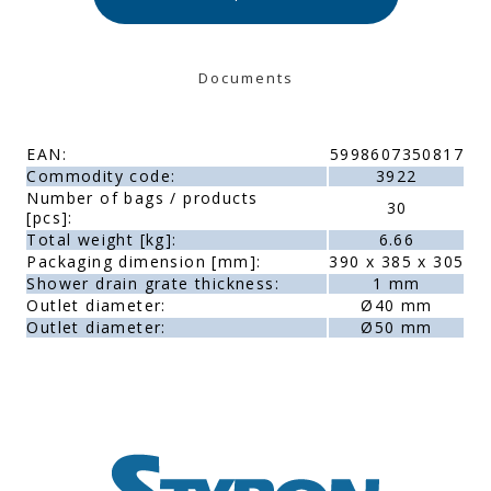
Documents
EAN:
5998607350817
Commodity code:
3922
Number of bags / products
30
[pcs]:
Total weight [kg]:
6.66
Packaging dimension [mm]:
390 x 385 x 305
Shower drain grate thickness:
1 mm
Outlet diameter:
Ø40 mm
Outlet diameter:
Ø50 mm