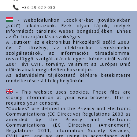
+36-29-629-030
ertekesites@styron.hu
- Weboldalunkon „cookie”-kat (továbbiakban
„süti”) alkalmazunk. Ezek olyan fájlok, melyek
export@styron.hu
információt tárolnak webes böngészőjében. Ehhez
az Ön hozzájárulása szükséges.
www.styron.hu
A „sütiket” az elektronikus hírközlésről szóló 2003.
évi C. törvény, az elektronikus kereskedelmi
szolgáltatások, az információs társadalommal
összefüggő szolgáltatások egyes kérdéseiről szóló
Important links
2001. évi CVIII. törvény, valamint az Európai Unió
előírásainak megfelelően használjuk.
About us
Az adatvédelmi tájékoztató kérésre betekintésre
rendelkezésre áll telephelyünkön.
Documents
Contacts
- This website uses cookies. These files are
Career
storing information at your web browser. This is
requires your consent.
"Cookies" are defined in the Privacy and Electronic
Communications (EC Directive) Regulations 2003 as
amended by the Privacy and Electronic
Communications (EC Directive) (Amendment)
Regulations 2011; Information Society Services,
CVIII. Act, and we are using in accordance with