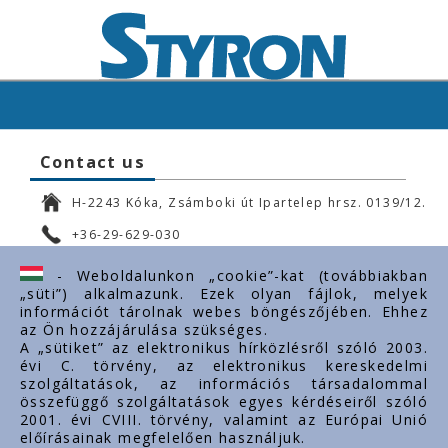
Contact us
H-2243 Kóka, Zsámboki út Ipartelep hrsz. 0139/12.
+36-29-629-030
ertekesites@styron.hu
- Weboldalunkon „cookie”-kat (továbbiakban
„süti”) alkalmazunk. Ezek olyan fájlok, melyek
export@styron.hu
információt tárolnak webes böngészőjében. Ehhez
az Ön hozzájárulása szükséges.
www.styron.hu
A „sütiket” az elektronikus hírközlésről szóló 2003.
évi C. törvény, az elektronikus kereskedelmi
szolgáltatások, az információs társadalommal
összefüggő szolgáltatások egyes kérdéseiről szóló
Important links
2001. évi CVIII. törvény, valamint az Európai Unió
előírásainak megfelelően használjuk.