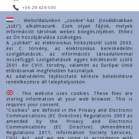
+36-29-629-030
ertekesites@styron.hu
- Weboldalunkon „cookie”-kat (továbbiakban
„süti”) alkalmazunk. Ezek olyan fájlok, melyek
export@styron.hu
információt tárolnak webes böngészőjében. Ehhez
az Ön hozzájárulása szükséges.
www.styron.hu
A „sütiket” az elektronikus hírközlésről szóló 2003.
évi C. törvény, az elektronikus kereskedelmi
szolgáltatások, az információs társadalommal
összefüggő szolgáltatások egyes kérdéseiről szóló
Important links
2001. évi CVIII. törvény, valamint az Európai Unió
előírásainak megfelelően használjuk.
About us
Az adatvédelmi tájékoztató kérésre betekintésre
rendelkezésre áll telephelyünkön.
Documents
Contacts
- This website uses cookies. These files are
Career
storing information at your web browser. This is
requires your consent.
"Cookies" are defined in the Privacy and Electronic
Communications (EC Directive) Regulations 2003 as
amended by the Privacy and Electronic
Communications (EC Directive) (Amendment)
Regulations 2011; Information Society Services,
CVIII. Act, and we are using in accordance with