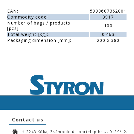
EAN:
5998607362001
Commodity code:
3917
Number of bags / products
100
[pcs]:
Total weight [kg]:
0.463
Packaging dimension [mm]:
200 x 380
Contact us
H-2243 Kóka, Zsámboki út Ipartelep hrsz. 0139/12.