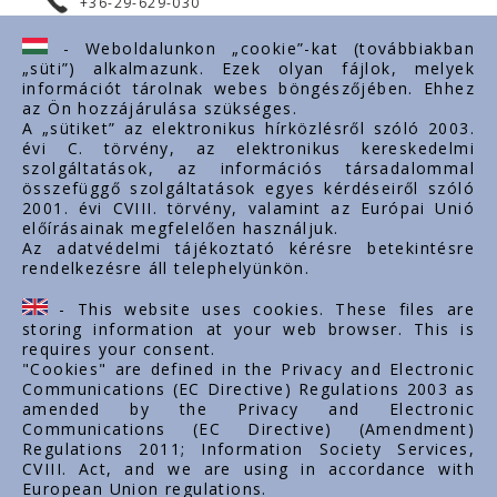
+36-29-629-030
ertekesites@styron.hu
- Weboldalunkon „cookie”-kat (továbbiakban
„süti”) alkalmazunk. Ezek olyan fájlok, melyek
export@styron.hu
információt tárolnak webes böngészőjében. Ehhez
az Ön hozzájárulása szükséges.
www.styron.hu
A „sütiket” az elektronikus hírközlésről szóló 2003.
évi C. törvény, az elektronikus kereskedelmi
szolgáltatások, az információs társadalommal
összefüggő szolgáltatások egyes kérdéseiről szóló
Important links
2001. évi CVIII. törvény, valamint az Európai Unió
előírásainak megfelelően használjuk.
About us
Az adatvédelmi tájékoztató kérésre betekintésre
rendelkezésre áll telephelyünkön.
Documents
Contacts
- This website uses cookies. These files are
Career
storing information at your web browser. This is
requires your consent.
"Cookies" are defined in the Privacy and Electronic
Communications (EC Directive) Regulations 2003 as
amended by the Privacy and Electronic
Communications (EC Directive) (Amendment)
Regulations 2011; Information Society Services,
CVIII. Act, and we are using in accordance with
European Union regulations.