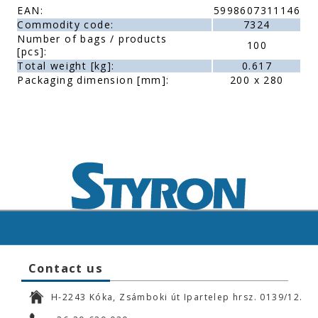
EAN:
5998607311146
Commodity code:
7324
Number of bags / products
100
[pcs]:
Total weight [kg]:
0.617
Packaging dimension [mm]:
200 x 280
Contact us
H-2243 Kóka, Zsámboki út Ipartelep hrsz. 0139/12.