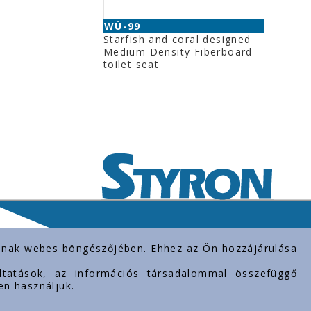
WÜ-99
Starfish and coral designed
Medium Density Fiberboard
toilet seat
rolnak webes böngészőjében. Ehhez az Ön hozzájárulása
gáltatások, az információs társadalommal összefüggő
en használjuk.