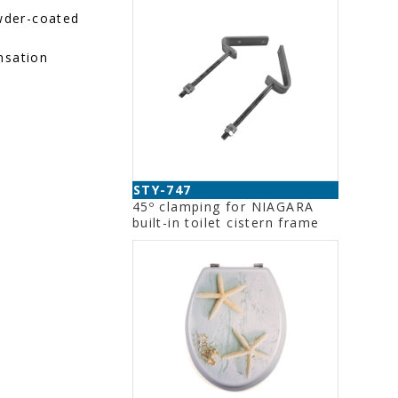
owder-coated
nsation
STY-747
45º clamping for NIAGARA
built-in toilet cistern frame