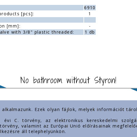
6910
roducts [pcs]:
1
on [mm]:
-
alve with 3/8" plastic threaded:
1 db
No bathroom without Styron!
) alkalmazunk. Ezek olyan fájlok, melyek információt tá
t links
Our presence
3. évi C. törvény, az elektronikus kereskedelmi szol
. törvény, valamint az Európai Unió előírásainak megfelelő
lkezésre áll telephelyünkön.