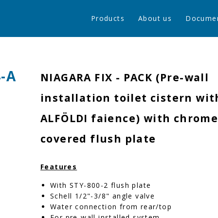
Products
About us
Docume
4-A
NIAGARA FIX - PACK (Pre-wall
installation toilet cistern wit
ALFÖLDI faience) with chrom
covered flush plate
Features
With STY-800-2 flush plate
Schell 1/2"-3/8" angle valve
Water connection from rear/top
For pre-wall installed system