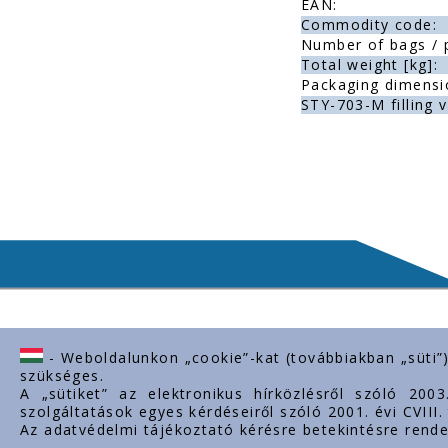
EAN:
Commodity code:
Number of bags / p
Total weight [kg]:
Packaging dimensi
STY-703-M filling v
- Weboldalunkon „cookie”-kat (továbbiakban „süti”
Contact us
Importan
szükséges.
A „sütiket” az elektronikus hírközlésről szóló 200
H-2243 Kóka, Zsámboki út Ipartelep
About us
szolgáltatások egyes kérdéseiről szóló 2001. évi CVIII
hrsz. 0139/12.
Az adatvédelmi tájékoztató kérésre betekintésre rende
Documents