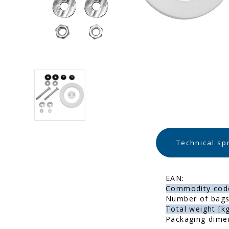
Technical sp
EAN:
Commodity cod
Number of bags 
Total weight [kg
Packaging dime