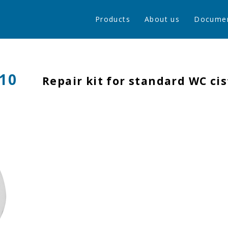
Products
About us
Docume
10
Repair kit for standard WC ci