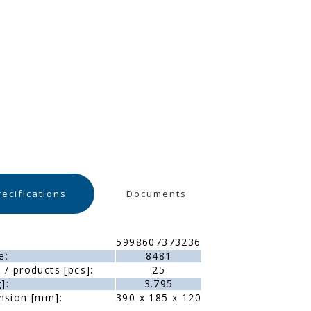
recifications
Documents
5998607373236
e:
8481
/ products [pcs]:
25
]:
3.795
nsion [mm]:
390 x 185 x 120