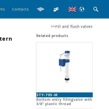
nts
Contacts
>>Fill and flush valves
Related products
stern
STY-705-M
Bottom entry fillingvalve with
3/8” plastic thread