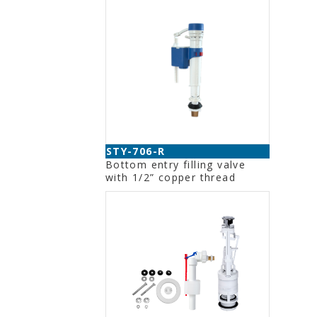
STY-706-R
Bottom entry filling valve
with 1/2” copper thread