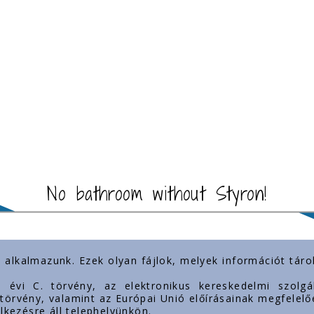
No bathroom without Styron!
) alkalmazunk. Ezek olyan fájlok, melyek információt tá
t links
Our presence
3. évi C. törvény, az elektronikus kereskedelmi szol
. törvény, valamint az Európai Unió előírásainak megfelelő
lkezésre áll telephelyünkön.