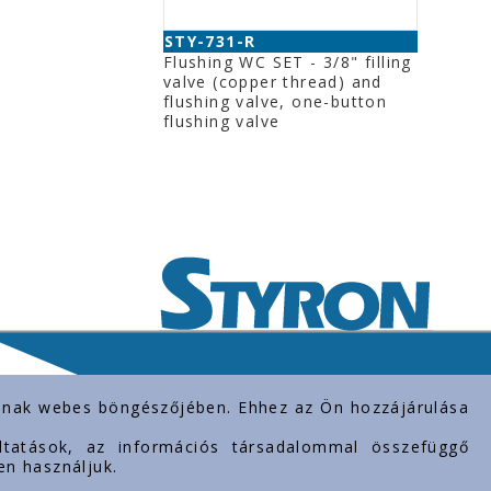
STY-731-R
Flushing WC SET - 3/8" filling
valve (copper thread) and
flushing valve, one-button
flushing valve
rolnak webes böngészőjében. Ehhez az Ön hozzájárulása
gáltatások, az információs társadalommal összefüggő
en használjuk.