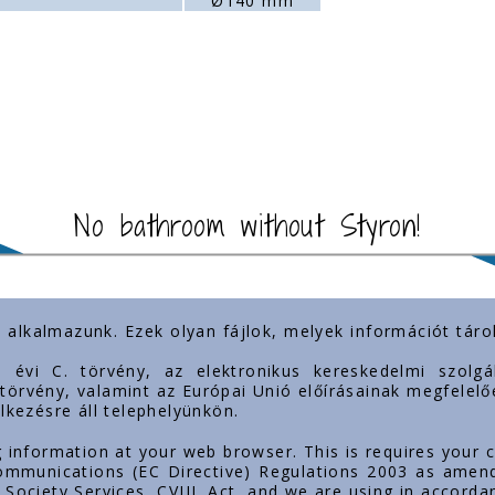
Ø140 mm
No bathroom without Styron!
) alkalmazunk. Ezek olyan fájlok, melyek információt tá
t links
Our presence
3. évi C. törvény, az elektronikus kereskedelmi szol
. törvény, valamint az Európai Unió előírásainak megfelelő
lkezésre áll telephelyünkön.
g information at your web browser. This is requires your 
 Communications (EC Directive) Regulations 2003 as amen
Society Services, CVIII. Act, and we are using in accorda