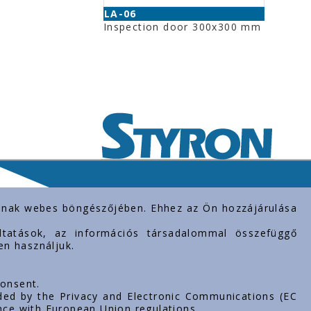
LA-06
Inspection door 300x300 mm
rolnak webes böngészőjében. Ehhez az Ön hozzájárulása
gáltatások, az információs társadalommal összefüggő
en használjuk.
consent.
ded by the Privacy and Electronic Communications (EC
nce with European Union regulations.