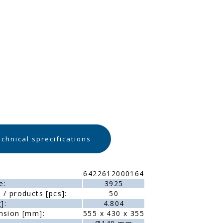
chnical sprecifications
6422612000164
e:
3925
/ products [pcs]:
50
]:
4.804
nsion [mm]:
555 x 430 x 355