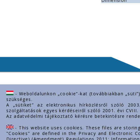
Dimension
- Weboldalunkon „cookie”-kat (továbbiakban „süti”
Contact us
Importan
szükséges.
A „sütiket” az elektronikus hírközlésről szóló 200
H-2243 Kóka, Zsámboki út Ipartelep
About us
szolgáltatások egyes kérdéseiről szóló 2001. évi CVIII
hrsz. 0139/12.
Az adatvédelmi tájékoztató kérésre betekintésre rende
Documents
+36-29-629-030
Contacts
- This website uses cookies. These files are storin
Career
ertekesites@styron.hu
"Cookies" are defined in the Privacy and Electronic
Directive) (Amendment) Regulations 2011; Information 