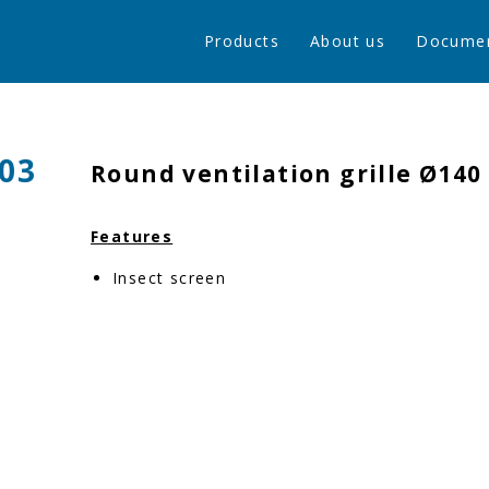
Products
About us
Docume
03
Round ventilation grille Ø14
Features
Insect screen