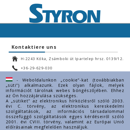
Kontaktiere uns
H-2243 Kóka, Zsámboki út Ipartelep hrsz. 0139/12.
+36-29-629-030
ertekesites@styron.hu
- Weboldalunkon „cookie”-kat (továbbiakban
„süti”) alkalmazunk. Ezek olyan fájlok, melyek
export@styron.hu
információt tárolnak webes böngészőjében. Ehhez
az Ön hozzájárulása szükséges.
www.styron.hu
A „sütiket” az elektronikus hírközlésről szóló 2003.
évi C. törvény, az elektronikus kereskedelmi
szolgáltatások, az információs társadalommal
összefüggő szolgáltatások egyes kérdéseiről szóló
Important links
2001. évi CVIII. törvény, valamint az Európai Unió
előírásainak megfelelően használjuk.