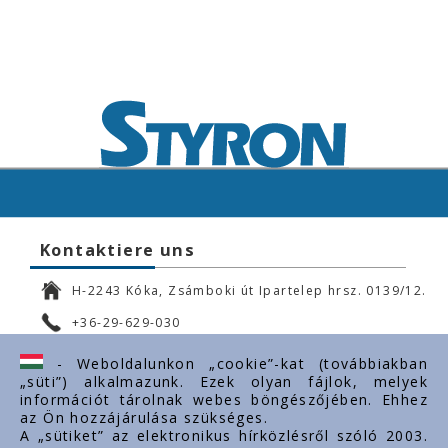
Kontaktiere uns
H-2243 Kóka, Zsámboki út Ipartelep hrsz. 0139/12.
+36-29-629-030
ertekesites@styron.hu
- Weboldalunkon „cookie”-kat (továbbiakban
„süti”) alkalmazunk. Ezek olyan fájlok, melyek
export@styron.hu
információt tárolnak webes böngészőjében. Ehhez
az Ön hozzájárulása szükséges.
www.styron.hu
A „sütiket” az elektronikus hírközlésről szóló 2003.