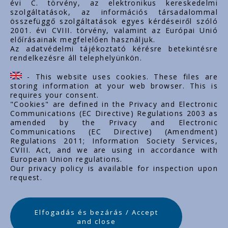
évi C. törvény, az elektronikus kereskedelmi
szolgáltatások, az információs társadalommal
összefüggő szolgáltatások egyes kérdéseiről szóló
Important links
2001. évi CVIII. törvény, valamint az Európai Unió
előírásainak megfelelően használjuk.
Über uns
Az adatvédelmi tájékoztató kérésre betekintésre
rendelkezésre áll telephelyünkön.
Dokumente
Kontakt
- This website uses cookies. These files are
Karriere
storing information at your web browser. This is
requires your consent.
"Cookies" are defined in the Privacy and Electronic
Communications (EC Directive) Regulations 2003 as
amended by the Privacy and Electronic
Communications (EC Directive) (Amendment)
Regulations 2011; Information Society Services,
CVIII. Act, and we are using in accordance with
European Union regulations.
Our privacy policy is available for inspection upon
request.
Elfogadás és bezárás / Accept
and close