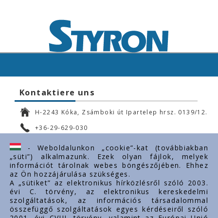
Kontaktiere uns
H-2243 Kóka, Zsámboki út Ipartelep hrsz. 0139/12.
+36-29-629-030
ertekesites@styron.hu
- Weboldalunkon „cookie”-kat (továbbiakban
„süti”) alkalmazunk. Ezek olyan fájlok, melyek
export@styron.hu
információt tárolnak webes böngészőjében. Ehhez
az Ön hozzájárulása szükséges.
www.styron.hu
A „sütiket” az elektronikus hírközlésről szóló 2003.
évi C. törvény, az elektronikus kereskedelmi
szolgáltatások, az információs társadalommal
összefüggő szolgáltatások egyes kérdéseiről szóló
Important links
2001. évi CVIII. törvény, valamint az Európai Unió