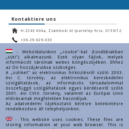
Kontaktiere uns
H-2243 Kóka, Zsámboki út Ipartelep hrsz. 0139/12.
+36-29-629-030
ertekesites@styron.hu
- Weboldalunkon „cookie”-kat (továbbiakban
„süti”) alkalmazunk. Ezek olyan fájlok, melyek
export@styron.hu
információt tárolnak webes böngészőjében. Ehhez
az Ön hozzájárulása szükséges.
www.styron.hu
A „sütiket” az elektronikus hírközlésről szóló 2003.
évi C. törvény, az elektronikus kereskedelmi
szolgáltatások, az információs társadalommal
összefüggő szolgáltatások egyes kérdéseiről szóló
Important links
2001. évi CVIII. törvény, valamint az Európai Unió
előírásainak megfelelően használjuk.
Über uns
Az adatvédelmi tájékoztató kérésre betekintésre
rendelkezésre áll telephelyünkön.
Dokumente
Kontakt
- This website uses cookies. These files are
Karriere
storing information at your web browser. This is