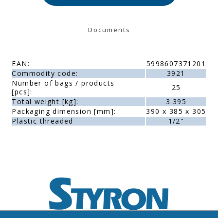
Documents
EAN:
5998607371201
Commodity code:
3921
Number of bags / products
25
[pcs]:
Total weight [kg]:
3.395
Packaging dimension [mm]:
390 x 385 x 305
Plastic threaded
1/2"