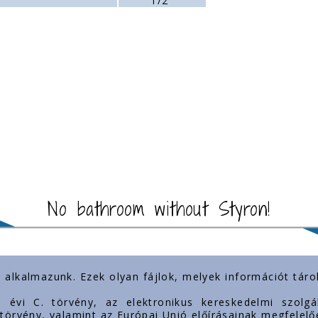
d
1/2"
No bathroom without Styron!
) alkalmazunk. Ezek olyan fájlok, melyek információt tá
t links
Our presence
3. évi C. törvény, az elektronikus kereskedelmi szol
. törvény, valamint az Európai Unió előírásainak megfelelő