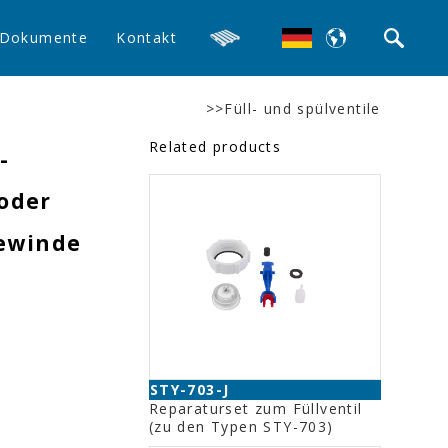
Dokumente
Kontakt
>>Füll- und spülventile
Related products
-
oder
gewinde
STY-703-J
Reparaturset zum Füllventil
(zu den Typen STY-703)