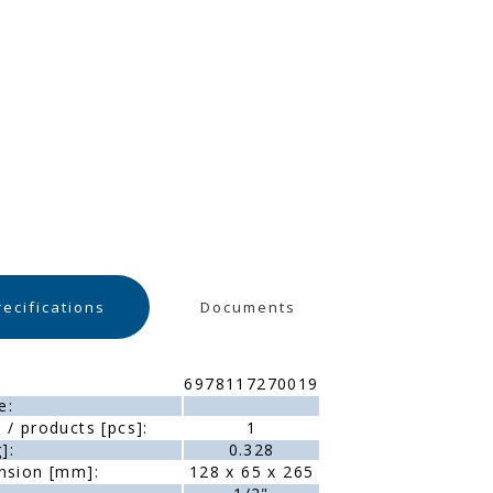
recifications
Documents
6978117270019
e:
/ products [pcs]:
1
]:
0.328
nsion [mm]:
128 x 65 x 265