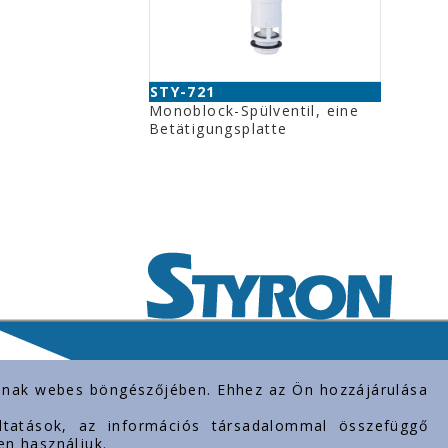
STY-721
Monoblock-Spülventil, eine
Betätigungsplatte
rolnak webes böngészőjében. Ehhez az Ön hozzájárulása
gáltatások, az információs társadalommal összefüggő
en használjuk.