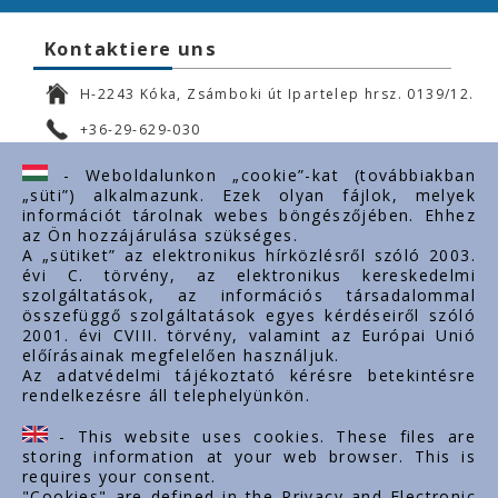
Kontaktiere uns
H-2243 Kóka, Zsámboki út Ipartelep hrsz. 0139/12.
+36-29-629-030
ertekesites@styron.hu
- Weboldalunkon „cookie”-kat (továbbiakban
„süti”) alkalmazunk. Ezek olyan fájlok, melyek
export@styron.hu
információt tárolnak webes böngészőjében. Ehhez
az Ön hozzájárulása szükséges.
www.styron.hu
A „sütiket” az elektronikus hírközlésről szóló 2003.
évi C. törvény, az elektronikus kereskedelmi
szolgáltatások, az információs társadalommal
összefüggő szolgáltatások egyes kérdéseiről szóló
Important links
2001. évi CVIII. törvény, valamint az Európai Unió
előírásainak megfelelően használjuk.
Über uns
Az adatvédelmi tájékoztató kérésre betekintésre
rendelkezésre áll telephelyünkön.
Dokumente
Kontakt
- This website uses cookies. These files are
Karriere
storing information at your web browser. This is
requires your consent.
"Cookies" are defined in the Privacy and Electronic