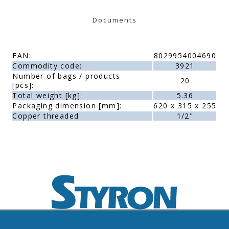
Documents
EAN:
8029954004690
Commodity code:
3921
Number of bags / products
20
[pcs]:
Total weight [kg]:
5.36
Packaging dimension [mm]:
620 x 315 x 255
Copper threaded
1/2"