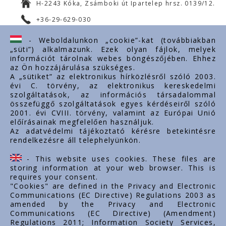
H-2243 Kóka, Zsámboki út Ipartelep hrsz. 0139/12.
+36-29-629-030
ertekesites@styron.hu
- Weboldalunkon „cookie”-kat (továbbiakban
„süti”) alkalmazunk. Ezek olyan fájlok, melyek
export@styron.hu
információt tárolnak webes böngészőjében. Ehhez
az Ön hozzájárulása szükséges.
www.styron.hu
A „sütiket” az elektronikus hírközlésről szóló 2003.
évi C. törvény, az elektronikus kereskedelmi
szolgáltatások, az információs társadalommal
összefüggő szolgáltatások egyes kérdéseiről szóló
Important links
2001. évi CVIII. törvény, valamint az Európai Unió
előírásainak megfelelően használjuk.
Über uns
Az adatvédelmi tájékoztató kérésre betekintésre
rendelkezésre áll telephelyünkön.
Dokumente
Kontakt
- This website uses cookies. These files are
Karriere
storing information at your web browser. This is
requires your consent.
"Cookies" are defined in the Privacy and Electronic
Communications (EC Directive) Regulations 2003 as
amended by the Privacy and Electronic
Communications (EC Directive) (Amendment)
Regulations 2011; Information Society Services,