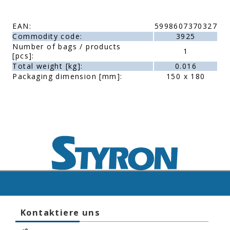
EAN:
5998607370327
Commodity code:
3925
Number of bags / products
1
[pcs]:
Total weight [kg]:
0.016
Packaging dimension [mm]:
150 x 180
Kontaktiere uns