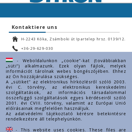
Kontaktiere uns
H-2243 Kóka, Zsámboki út Ipartelep hrsz. 0139/12.
+36-29-629-030
ertekesites@styron.hu
- Weboldalunkon „cookie”-kat (továbbiakban
„süti”) alkalmazunk. Ezek olyan fájlok, melyek
export@styron.hu
információt tárolnak webes böngészőjében. Ehhez
az Ön hozzájárulása szükséges.
www.styron.hu
A „sütiket” az elektronikus hírközlésről szóló 2003.
évi C. törvény, az elektronikus kereskedelmi
szolgáltatások, az információs társadalommal
összefüggő szolgáltatások egyes kérdéseiről szóló
Important links
2001. évi CVIII. törvény, valamint az Európai Unió
előírásainak megfelelően használjuk.
Über uns
Az adatvédelmi tájékoztató kérésre betekintésre
rendelkezésre áll telephelyünkön.
Dokumente
Kontakt
- This website uses cookies. These files are