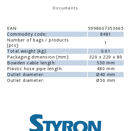
Documents
EAN:
5998607353665
Commodity code:
8481
Number of bags / products
1
[pcs]:
Total weight [kg]:
0.61
Packaging dimension [mm]:
320 x 220 x 80
Bowden cable length:
530 mm
Plastic hose pipe length:
480 mm
Outlet diameter:
Ø40 mm
Outlet diameter:
Ø50 mm