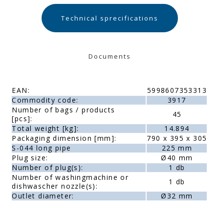
Technical sprecifications
Documents
EAN:
5998607353313
Commodity code:
3917
Number of bags / products
45
[pcs]:
Total weight [kg]:
14.894
Packaging dimension [mm]:
790 x 395 x 305
S-044 long pipe
225 mm
Plug size:
Ø40 mm
Number of plug(s):
1 db
Number of washingmachine or
1 db
dishwascher nozzle(s):
Outlet diameter:
Ø32 mm