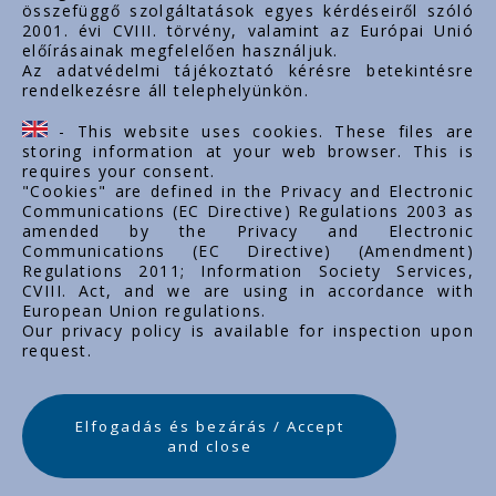
összefüggő szolgáltatások egyes kérdéseiről szóló
Important links
2001. évi CVIII. törvény, valamint az Európai Unió
előírásainak megfelelően használjuk.
Über uns
Az adatvédelmi tájékoztató kérésre betekintésre
rendelkezésre áll telephelyünkön.
Dokumente
Kontakt
- This website uses cookies. These files are
Karriere
storing information at your web browser. This is
requires your consent.
"Cookies" are defined in the Privacy and Electronic
Communications (EC Directive) Regulations 2003 as
amended by the Privacy and Electronic
Communications (EC Directive) (Amendment)
Regulations 2011; Information Society Services,
CVIII. Act, and we are using in accordance with
European Union regulations.
Our privacy policy is available for inspection upon
request.
Elfogadás és bezárás / Accept
and close