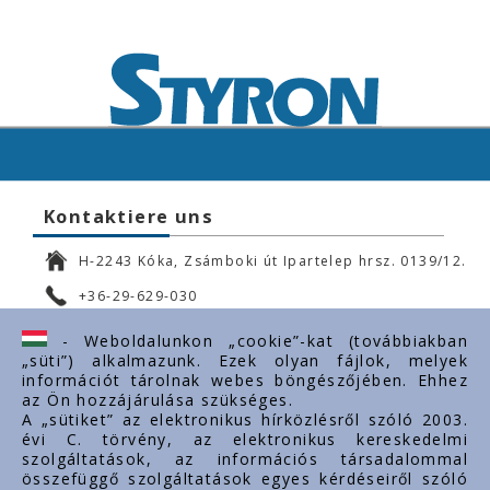
Kontaktiere uns
H-2243 Kóka, Zsámboki út Ipartelep hrsz. 0139/12.
+36-29-629-030
ertekesites@styron.hu
- Weboldalunkon „cookie”-kat (továbbiakban
„süti”) alkalmazunk. Ezek olyan fájlok, melyek
export@styron.hu
információt tárolnak webes böngészőjében. Ehhez
az Ön hozzájárulása szükséges.
www.styron.hu
A „sütiket” az elektronikus hírközlésről szóló 2003.
évi C. törvény, az elektronikus kereskedelmi
szolgáltatások, az információs társadalommal
összefüggő szolgáltatások egyes kérdéseiről szóló