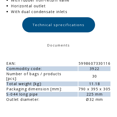
With rubber non-return valve
Horizontal outlet
With dual condensate inlets
Technical sprecifications
Documents
EAN:
5998607330116
Commodity code:
3922
Number of bags / products
30
[pcs]:
Total weight [kg]:
11.18
Packaging dimension [mm]:
790 x 395 x 305
S-044 long pipe
225 mm
Outlet diameter:
Ø32 mm