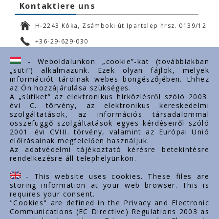
Kontaktiere uns
H-2243 Kóka, Zsámboki út Ipartelep hrsz. 0139/12.
+36-29-629-030
ertekesites@styron.hu
- Weboldalunkon „cookie”-kat (továbbiakban
„süti”) alkalmazunk. Ezek olyan fájlok, melyek
export@styron.hu
információt tárolnak webes böngészőjében. Ehhez
az Ön hozzájárulása szükséges.
www.styron.hu
A „sütiket” az elektronikus hírközlésről szóló 2003.
évi C. törvény, az elektronikus kereskedelmi
szolgáltatások, az információs társadalommal
összefüggő szolgáltatások egyes kérdéseiről szóló
Important links
2001. évi CVIII. törvény, valamint az Európai Unió
előírásainak megfelelően használjuk.
Über uns
Az adatvédelmi tájékoztató kérésre betekintésre
rendelkezésre áll telephelyünkön.
Dokumente
Kontakt
- This website uses cookies. These files are
Karriere
storing information at your web browser. This is
requires your consent.
"Cookies" are defined in the Privacy and Electronic
Communications (EC Directive) Regulations 2003 as