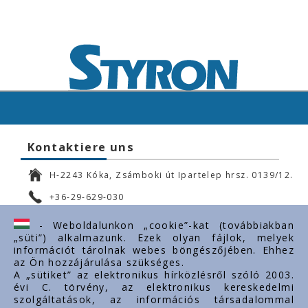
Kontaktiere uns
H-2243 Kóka, Zsámboki út Ipartelep hrsz. 0139/12.
+36-29-629-030
ertekesites@styron.hu
- Weboldalunkon „cookie”-kat (továbbiakban
„süti”) alkalmazunk. Ezek olyan fájlok, melyek
export@styron.hu
információt tárolnak webes böngészőjében. Ehhez
az Ön hozzájárulása szükséges.
www.styron.hu
A „sütiket” az elektronikus hírközlésről szóló 2003.
évi C. törvény, az elektronikus kereskedelmi
szolgáltatások, az információs társadalommal