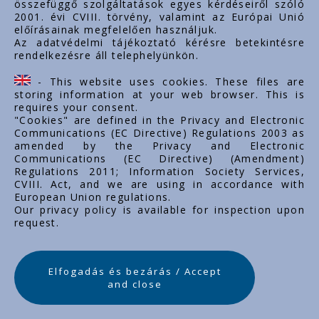
összefüggő szolgáltatások egyes kérdéseiről szóló
Important links
2001. évi CVIII. törvény, valamint az Európai Unió
előírásainak megfelelően használjuk.
Über uns
Az adatvédelmi tájékoztató kérésre betekintésre
rendelkezésre áll telephelyünkön.
Dokumente
Kontakt
- This website uses cookies. These files are
Karriere
storing information at your web browser. This is
requires your consent.
"Cookies" are defined in the Privacy and Electronic
Communications (EC Directive) Regulations 2003 as
amended by the Privacy and Electronic
Communications (EC Directive) (Amendment)
Regulations 2011; Information Society Services,
CVIII. Act, and we are using in accordance with
European Union regulations.
Our privacy policy is available for inspection upon
request.
Elfogadás és bezárás / Accept
and close