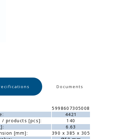
recifications
Documents
5998607305008
e:
4421
/ products [pcs]:
140
]:
6.63
nsion [mm]:
390 x 385 x 305