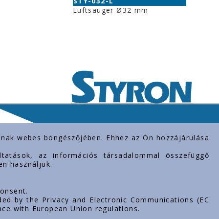
STY-032-L
Luftsauger Ø32 mm
rolnak webes böngészőjében. Ehhez az Ön hozzájárulása
gáltatások, az információs társadalommal összefüggő
en használjuk.
consent.
ded by the Privacy and Electronic Communications (EC
nce with European Union regulations.