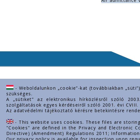
Air admittance 
- Weboldalunkon „cookie”-kat (továbbiakban „süti”
Kontaktiere uns
Importan
szükséges.
A „sütiket” az elektronikus hírközlésről szóló 200
H-2243 Kóka, Zsámboki út Ipartelep
Über uns
szolgáltatások egyes kérdéseiről szóló 2001. évi CVIII
hrsz. 0139/12.
Az adatvédelmi tájékoztató kérésre betekintésre rende
Dokumente
+36-29-629-030
Kontakt
- This website uses cookies. These files are storin
Karriere
ertekesites@styron.hu
"Cookies" are defined in the Privacy and Electronic
Directive) (Amendment) Regulations 2011; Information 
export@styron.hu
Our privacy policy is available for inspection upon requ