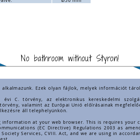
valve:
Ø50 mm
No bathroom without Styron!
) alkalmazunk. Ezek olyan fájlok, melyek információt tá
t links
Our presence
3. évi C. törvény, az elektronikus kereskedelmi szol
. törvény, valamint az Európai Unió előírásainak megfelelő
lkezésre áll telephelyünkön.
g information at your web browser. This is requires your 
 Communications (EC Directive) Regulations 2003 as amen
Society Services, CVIII. Act, and we are using in accorda
est.