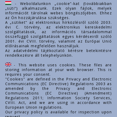
ertekesites@styron.hu
- Weboldalunkon „cookie”-kat (továbbiakban
„süti”) alkalmazunk. Ezek olyan fájlok, melyek
export@styron.hu
információt tárolnak webes böngészőjében. Ehhez
az Ön hozzájárulása szükséges.
www.styron.hu
A „sütiket” az elektronikus hírközlésről szóló 2003.
évi C. törvény, az elektronikus kereskedelmi
szolgáltatások, az információs társadalommal
összefüggő szolgáltatások egyes kérdéseiről szóló
Important links
2001. évi CVIII. törvény, valamint az Európai Unió
előírásainak megfelelően használjuk.
Über uns
Az adatvédelmi tájékoztató kérésre betekintésre
rendelkezésre áll telephelyünkön.
Dokumente
Kontakt
- This website uses cookies. These files are
Karriere
storing information at your web browser. This is
requires your consent.
"Cookies" are defined in the Privacy and Electronic
Communications (EC Directive) Regulations 2003 as
amended by the Privacy and Electronic
Communications (EC Directive) (Amendment)
Regulations 2011; Information Society Services,
CVIII. Act, and we are using in accordance with
European Union regulations.
Our privacy policy is available for inspection upon
request.