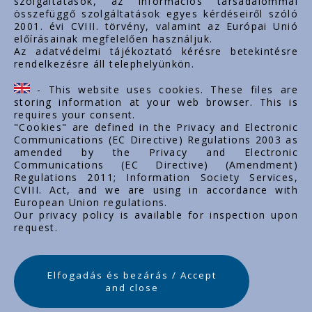
szolgáltatások, az információs társadalommal
összefüggő szolgáltatások egyes kérdéseiről szóló
Important links
2001. évi CVIII. törvény, valamint az Európai Unió
előírásainak megfelelően használjuk.
За нас
Az adatvédelmi tájékoztató kérésre betekintésre
rendelkezésre áll telephelyünkön.
Документи
Контакт
- This website uses cookies. These files are
Кариера
storing information at your web browser. This is
requires your consent.
"Cookies" are defined in the Privacy and Electronic
Communications (EC Directive) Regulations 2003 as
amended by the Privacy and Electronic
Communications (EC Directive) (Amendment)
Regulations 2011; Information Society Services,
CVIII. Act, and we are using in accordance with
European Union regulations.
Our privacy policy is available for inspection upon
request.
Elfogadás és bezárás / Accept
and close