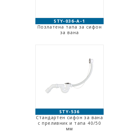
STY-036-A-1
Позлатена тапа за сифон
за вана
STY-536
Стандартен сифон за вана
с преливник и тапа 40/50
мм