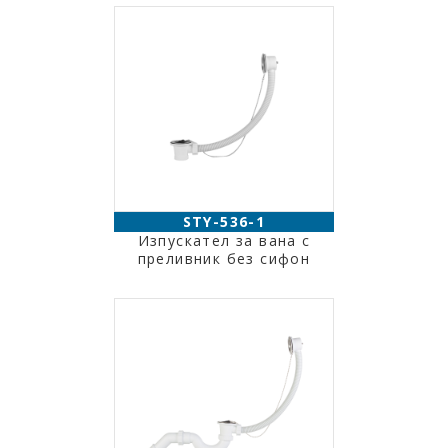
STY-536-1
Изпускател за вана с
преливник без сифон