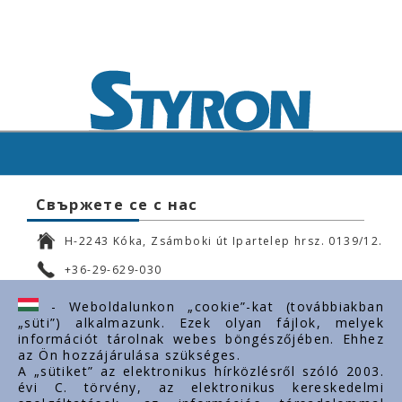
Свържете се с нас
H-2243 Kóka, Zsámboki út Ipartelep hrsz. 0139/12.
+36-29-629-030
ertekesites@styron.hu
- Weboldalunkon „cookie”-kat (továbbiakban
„süti”) alkalmazunk. Ezek olyan fájlok, melyek
export@styron.hu
információt tárolnak webes böngészőjében. Ehhez
az Ön hozzájárulása szükséges.
www.styron.hu
A „sütiket” az elektronikus hírközlésről szóló 2003.
évi C. törvény, az elektronikus kereskedelmi