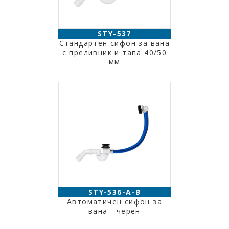
STY-537
Стандартен сифон за вана
с преливник и тапа 40/50
мм
STY-536-A-B
Автоматичен сифон за
вана - черен