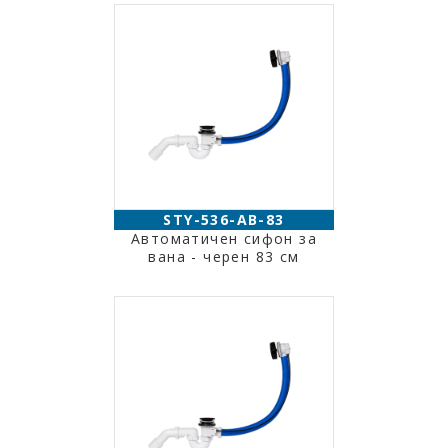
STY-536-AB-83
Автоматичен сифон за
вана - черен 83 см