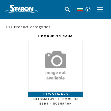
<<< Product categories
Сифони за вана
STY-536-A-G
Автоматичен сифон за
вана - позлатен