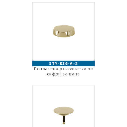
STY-036-A-2
Позлатена ръкохватка за
сифон за вана