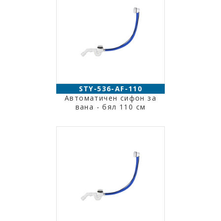
STY-536-AF-110
Автоматичен сифон за
вана - бял 110 см