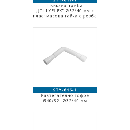
Гъвкава тръба
„JOLLYFLEX” Ø32/40 мм с
пластмасова гайка с резба
STY-616-1
Разтегателно гофре
Ø40/32- Ø32/40 мм