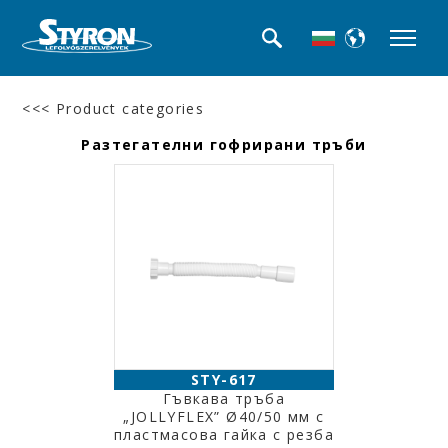
<<< Product categories
Разтегателни гофрирани тръби
STY-617
Гъвкава тръба
„JOLLYFLEX” Ø40/50 мм с
пластмасова гайка с резба