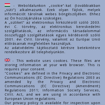
ertekesites@styron.hu
- Weboldalunkon „cookie”-kat (továbbiakban
„süti”) alkalmazunk. Ezek olyan fájlok, melyek
export@styron.hu
információt tárolnak webes böngészőjében. Ehhez
az Ön hozzájárulása szükséges.
www.styron.hu
A „sütiket” az elektronikus hírközlésről szóló 2003.
évi C. törvény, az elektronikus kereskedelmi
szolgáltatások, az információs társadalommal
összefüggő szolgáltatások egyes kérdéseiről szóló
Important links
2001. évi CVIII. törvény, valamint az Európai Unió
előírásainak megfelelően használjuk.
За нас
Az adatvédelmi tájékoztató kérésre betekintésre
rendelkezésre áll telephelyünkön.
Документи
Контакт
- This website uses cookies. These files are
Кариера
storing information at your web browser. This is
requires your consent.
"Cookies" are defined in the Privacy and Electronic
Communications (EC Directive) Regulations 2003 as
amended by the Privacy and Electronic
Communications (EC Directive) (Amendment)
Regulations 2011; Information Society Services,
CVIII. Act, and we are using in accordance with
European Union regulations.
Our privacy policy is available for inspection upon