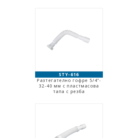
STY-616
Разтегателно гофре 5/4”-
32-40 мм с пластмасова
тапа с резба