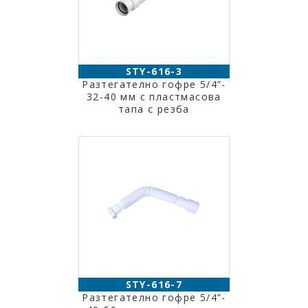
STY-616-3
Разтегателно гофре 5/4”-
32-40 мм с пластмасова
тапа с резба
STY-616-7
Разтегателно гофре 5/4”-