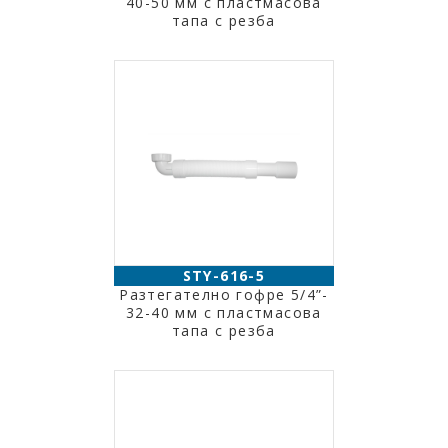
40-50 мм с пластмасова
тапа с резба
STY-616-5
Разтегателно гофре 5/4”-
32-40 мм с пластмасова
тапа с резба