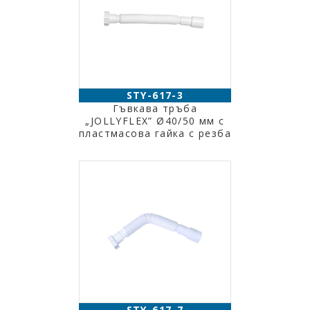
STY-617-3
Гъвкава тръба
„JOLLYFLEX” Ø40/50 мм с
пластмасова гайка с резба
STY-617-7