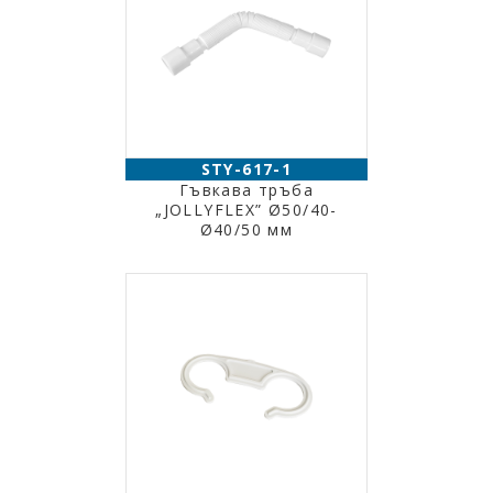
STY-617-1
Гъвкава тръба
„JOLLYFLEX” Ø50/40-
Ø40/50 мм