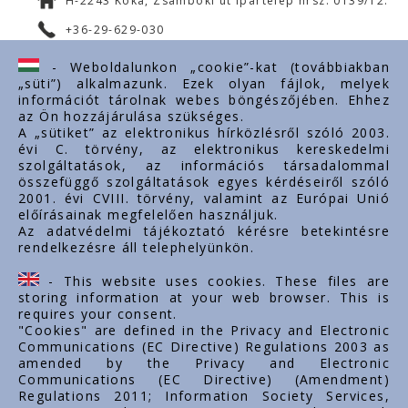
H-2243 Kóka, Zsámboki út Ipartelep hrsz. 0139/12.
+36-29-629-030
ertekesites@styron.hu
- Weboldalunkon „cookie”-kat (továbbiakban
„süti”) alkalmazunk. Ezek olyan fájlok, melyek
export@styron.hu
információt tárolnak webes böngészőjében. Ehhez
az Ön hozzájárulása szükséges.
www.styron.hu
A „sütiket” az elektronikus hírközlésről szóló 2003.
évi C. törvény, az elektronikus kereskedelmi
szolgáltatások, az információs társadalommal
összefüggő szolgáltatások egyes kérdéseiről szóló
Important links
2001. évi CVIII. törvény, valamint az Európai Unió
előírásainak megfelelően használjuk.
За нас
Az adatvédelmi tájékoztató kérésre betekintésre
rendelkezésre áll telephelyünkön.
Документи
Контакт
- This website uses cookies. These files are
Кариера
storing information at your web browser. This is
requires your consent.
"Cookies" are defined in the Privacy and Electronic
Communications (EC Directive) Regulations 2003 as
amended by the Privacy and Electronic
Communications (EC Directive) (Amendment)
Regulations 2011; Information Society Services,