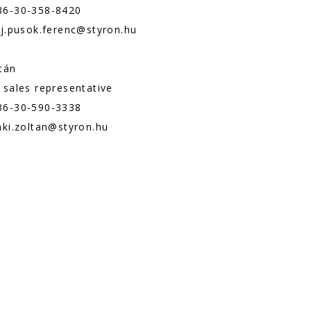
36-30-358-8420
fj.pusok.ferenc@styron.hu
tán
 sales representative
36-30-590-3338
aki.zoltan@styron.hu