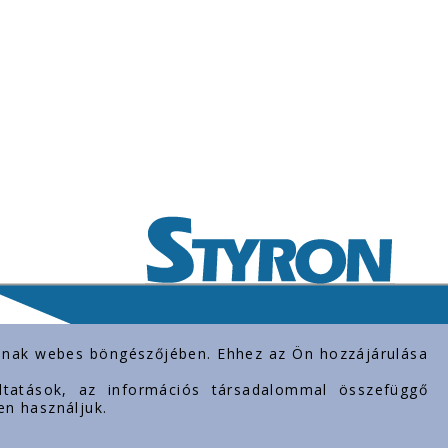
rolnak webes böngészőjében. Ehhez az Ön hozzájárulása
gáltatások, az információs társadalommal összefüggő
en használjuk.