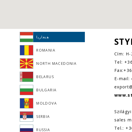
هنغاريا
STY
ROMANIA
Cím: H-
Tel: +3
NORTH MACEDONIA
Fax:+36
BELARUS
E-mail:
export@
BULGARIA
www.s
MOLDOVA
Szilágyi
SERBIA
sales 
Tel.: +
RUSSIA