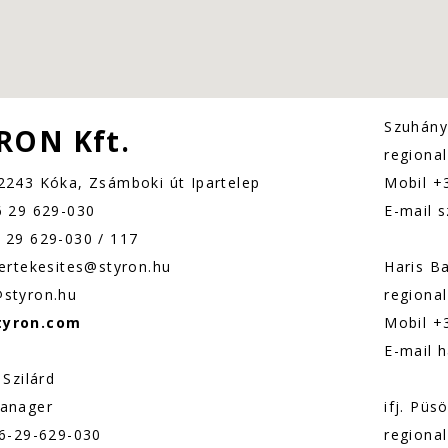
Szuhányi
RON Kft.
regional
2243 Kóka, Zsámboki út Ipartelep
Mobil +
6 29 629-030
E-mail s
 29 629-030 / 117
 ertekesites@styron.hu
Haris B
styron.hu
regional
tyron.com
Mobil +
E-mail 
 Szilárd
manager
ifj. Püs
36-29-629-030
regional