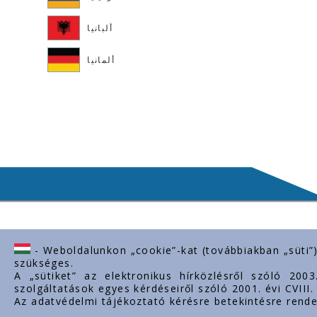
ألبانيا
ألمانيا
- Weboldalunkon „cookie”-kat (továbbiakban „süti”
ابط مهمة
Contact us
szükséges.
A „sütiket” az elektronikus hírközlésről szóló 200
معلومات عنا
H-2243 Kóka, Zsámboki út Ipartelep
szolgáltatások egyes kérdéseiről szóló 2001. évi CVIII
hrsz. 0139/12.
Az adatvédelmi tájékoztató kérésre betekintésre rende
وثائق
+36-29-629-030