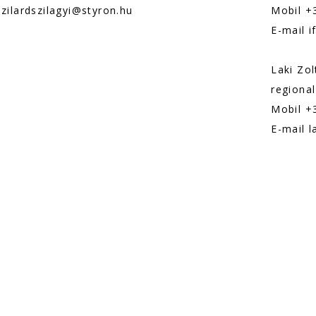
szilardszilagyi@styron.hu
Mobil +
E-mail i
Laki Zol
regional
Mobil +
E-mail l