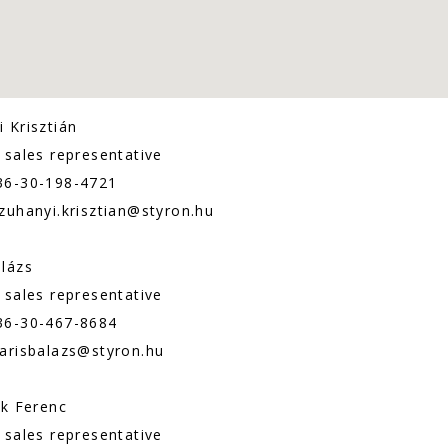
 Krisztián
 sales representative
36-30-198-4721
zuhanyi.krisztian@styron.hu
alázs
 sales representative
36-30-467-8684
harisbalazs@styron.hu
ök Ferenc
 sales representative