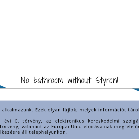
No bathroom without Styron!
) alkalmazunk. Ezek olyan fájlok, melyek információt tá
Our presence
رو
3. évi C. törvény, az elektronikus kereskedelmi szol
. törvény, valamint az Európai Unió előírásainak megfelelő
lkezésre áll telephelyünkön.